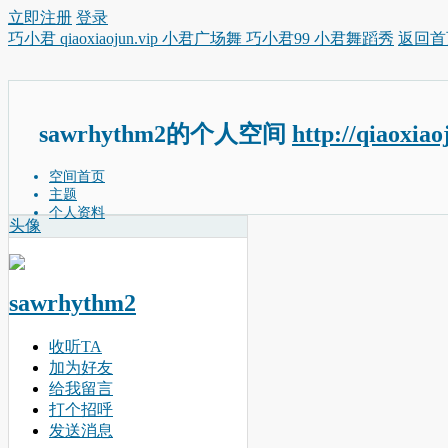
立即注册
登录
巧小君 qiaoxiaojun.vip 小君广场舞 巧小君99 小君舞蹈秀
返回首
sawrhythm2的个人空间
http://qiaoxia
空间首页
主题
个人资料
头像
sawrhythm2
收听TA
加为好友
给我留言
打个招呼
发送消息