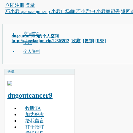
立即注册
登录
巧小君 qiaoxiaojun.vip 小君广场舞 巧小君99 小君舞蹈秀
返回
空间首页
dugoutcancer9的个人空间
http://qiaoxiaojun.vip/?2303912
[收藏]
[复制]
[RSS]
主题
个人资料
头像
dugoutcancer9
收听TA
加为好友
给我留言
打个招呼