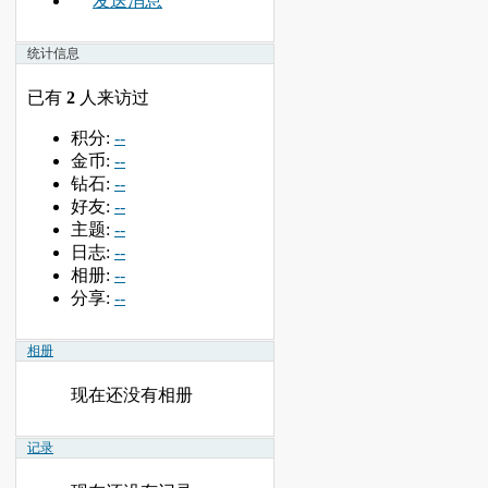
发送消息
统计信息
已有
2
人来访过
积分:
--
金币:
--
钻石:
--
好友:
--
主题:
--
日志:
--
相册:
--
分享:
--
相册
现在还没有相册
记录