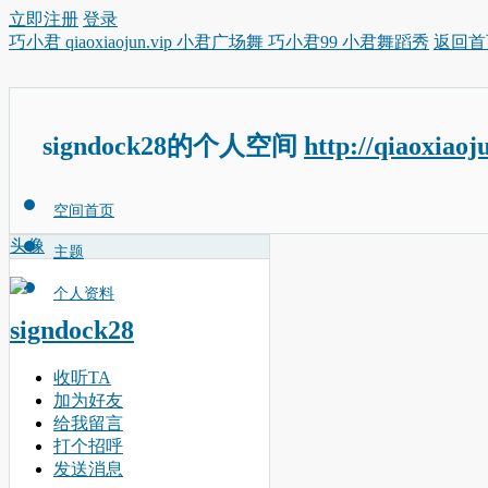
立即注册
登录
巧小君 qiaoxiaojun.vip 小君广场舞 巧小君99 小君舞蹈秀
返回首
signdock28的个人空间
http://qiaoxiaoj
空间首页
头像
主题
个人资料
signdock28
收听TA
加为好友
给我留言
打个招呼
发送消息