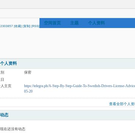
空间首页
主题
个人资料
p/?2303857
[收藏]
[复制]
[RSS]
个人资料
性别
保密
生日
个人主页
https://telegra.ph/A-Step-By-Step-Guide-To-Swedish-Drivers-License-Advic
05-20
查看全部个人资
动态
现在还没有动态