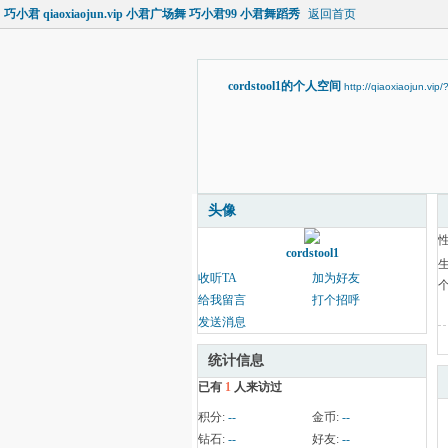
巧小君 qiaoxiaojun.vip 小君广场舞 巧小君99 小君舞蹈秀
返回首页
cordstool1的个人空间
http://qiaoxiaojun.vi
头像
cordstool1
收听TA
加为好友
给我留言
打个招呼
发送消息
统计信息
已有
1
人来访过
积分:
--
金币:
--
钻石:
--
好友:
--