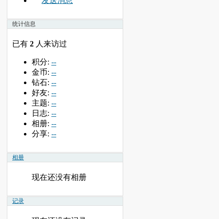
发送消息
统计信息
已有
2
人来访过
积分:
--
金币:
--
钻石:
--
好友:
--
主题:
--
日志:
--
相册:
--
分享:
--
相册
现在还没有相册
记录