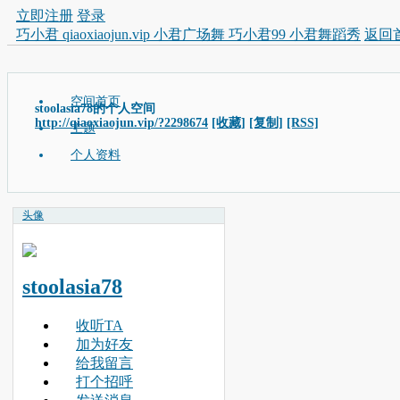
立即注册
登录
巧小君 qiaoxiaojun.vip 小君广场舞 巧小君99 小君舞蹈秀
返回
空间首页
stoolasia78的个人空间
http://qiaoxiaojun.vip/?2298674
[收藏]
[复制]
[RSS]
主题
个人资料
头像
stoolasia78
收听TA
加为好友
给我留言
打个招呼