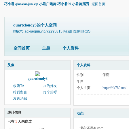
巧小君 qiaoxiaojun.vip 小君广场舞 巧小君99 小君舞蹈秀
返回首页
quartcloudy3的个人空间
http://qiaoxiaojun.vip/?2295815
[收藏]
[复制]
[RSS]
空间首页
主题
个人资料
头像
个人资料
性别
保密
quartcloudy3
生日
收听TA
加为好友
个人主页
https://dk780.me/
给我留言
打个招呼
发送消息
统计信息
动态
已有
1
人来访过
现在还没有动态