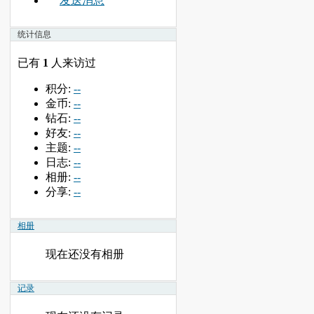
发送消息
统计信息
已有
1
人来访过
积分:
--
金币:
--
钻石:
--
好友:
--
主题:
--
日志:
--
相册:
--
分享:
--
相册
现在还没有相册
记录