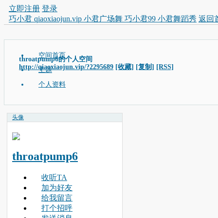
立即注册
登录
巧小君 qiaoxiaojun.vip 小君广场舞 巧小君99 小君舞蹈秀
返回
空间首页
throatpump6的个人空间
http://qiaoxiaojun.vip/?2295689
[收藏]
[复制]
[RSS]
主题
个人资料
头像
throatpump6
收听TA
加为好友
给我留言
打个招呼