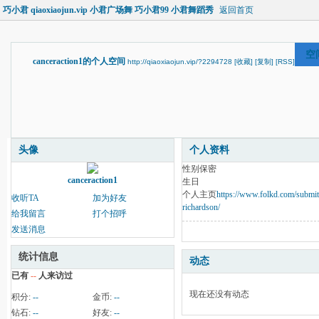
巧小君 qiaoxiaojun.vip 小君广场舞 巧小君99 小君舞蹈秀
返回首页
空
canceraction1的个人空间
http://qiaoxiaojun.vip/?2294728
[收藏]
[复制]
[RSS]
头像
个人资料
性别
保密
canceraction1
生日
个人主页
https://www.folkd.com/submit
收听TA
加为好友
richardson/
给我留言
打个招呼
发送消息
统计信息
动态
已有
--
人来访过
现在还没有动态
积分:
--
金币:
--
钻石:
--
好友:
--