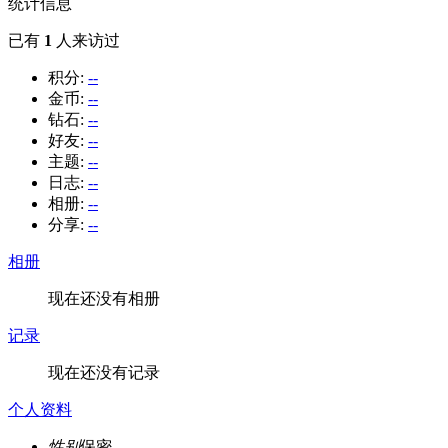
统计信息
已有
1
人来访过
积分:
--
金币:
--
钻石:
--
好友:
--
主题:
--
日志:
--
相册:
--
分享:
--
相册
现在还没有相册
记录
现在还没有记录
个人资料
性别
保密