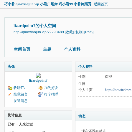
巧小君 qiaoxiaojun.vip 小君广场舞 巧小君99 小君舞蹈秀
返回首页
lizardpoint7的个人空间
http://qiaoxiaojun.vip/?2293489
[收藏]
[复制]
[RSS]
空间首页
主题
个人资料
头像
个人资料
性别
保密
lizardpoint7
生日
收听TA
加为好友
个人主页
https://isowindows.
给我留言
打个招呼
发送消息
统计信息
动态
已有
--
人来访过
现在还没有动态