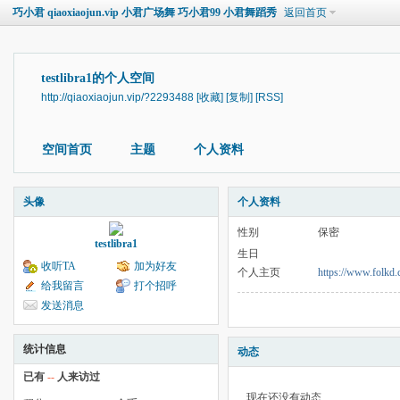
巧小君 qiaoxiaojun.vip 小君广场舞 巧小君99 小君舞蹈秀
返回首页
testlibra1的个人空间
http://qiaoxiaojun.vip/?2293488
[收藏]
[复制]
[RSS]
空间首页
主题
个人资料
头像
个人资料
性别
保密
testlibra1
生日
收听TA
加为好友
个人主页
https://www.folkd.
给我留言
打个招呼
发送消息
统计信息
动态
已有
--
人来访过
现在还没有动态