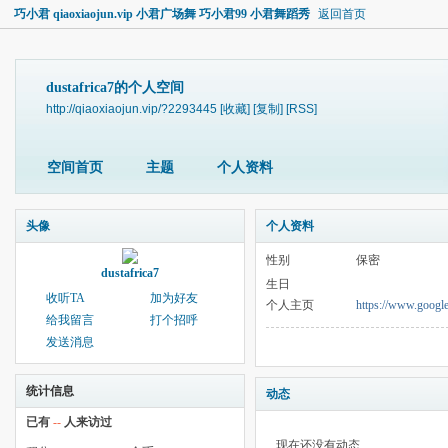
巧小君 qiaoxiaojun.vip 小君广场舞 巧小君99 小君舞蹈秀
返回首页
dustafrica7的个人空间
http://qiaoxiaojun.vip/?2293445
[收藏]
[复制]
[RSS]
空间首页
主题
个人资料
头像
个人资料
性别
保密
dustafrica7
生日
收听TA
加为好友
个人主页
https://www.google
给我留言
打个招呼
发送消息
统计信息
动态
已有
--
人来访过
现在还没有动态