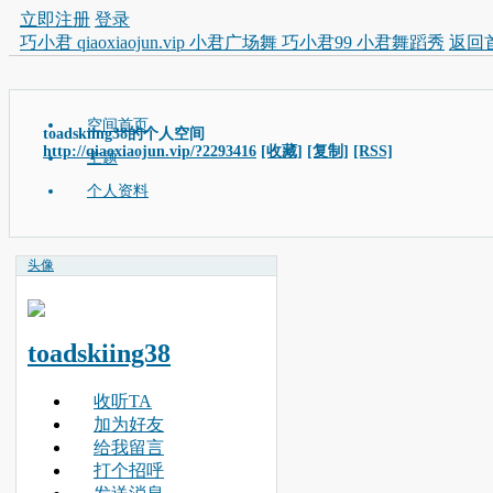
立即注册
登录
巧小君 qiaoxiaojun.vip 小君广场舞 巧小君99 小君舞蹈秀
返回
空间首页
toadskiing38的个人空间
http://qiaoxiaojun.vip/?2293416
[收藏]
[复制]
[RSS]
主题
个人资料
头像
toadskiing38
收听TA
加为好友
给我留言
打个招呼