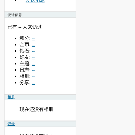
发送消息
统计信息
已有
--
人来访过
积分:
--
金币:
--
钻石:
--
好友:
--
主题:
--
日志:
--
相册:
--
分享:
--
相册
现在还没有相册
记录