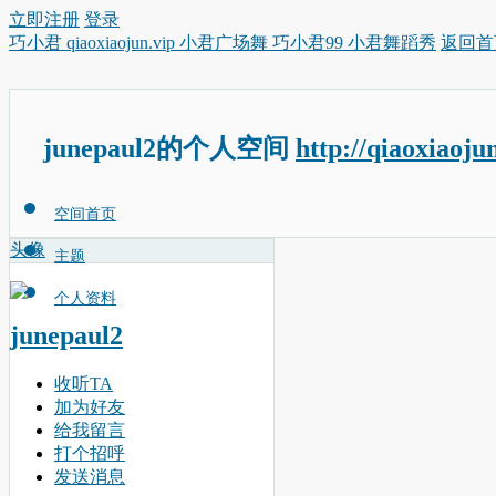
立即注册
登录
巧小君 qiaoxiaojun.vip 小君广场舞 巧小君99 小君舞蹈秀
返回首
junepaul2的个人空间
http://qiaoxiaoju
空间首页
头像
主题
个人资料
junepaul2
收听TA
加为好友
给我留言
打个招呼
发送消息