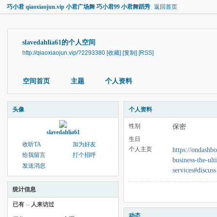
巧小君 qiaoxiaojun.vip 小君广场舞 巧小君99 小君舞蹈秀
返回首页
slavedahlia61的个人空间
http://qiaoxiaojun.vip/?2293380
[收藏]
[复制]
[RSS]
空间首页
主题
个人资料
头像
个人资料
性别
保密
slavedahlia61
生日
收听TA
加为好友
个人主页
https://ondashbo
给我留言
打个招呼
business-the-ult
发送消息
services#discuss
统计信息
已有
--
人来访过
动态