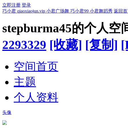
立即注册
登录
巧小君 qiaoxiaojun.vip 小君广场舞 巧小君99 小君舞蹈秀
返回首
stepburma45的个人空
2293329
[收藏]
[复制]
[
空间首页
主题
个人资料
头像