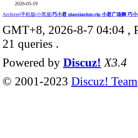
2026-05-19
Archiver
|
手机版
|
小黑屋
|
巧小君 qiaoxiaojun.vip 小君广场舞 
GMT+8, 2026-8-7 04:04
, 
21 queries .
Powered by
Discuz!
X3.4
© 2001-2023
Discuz! Team