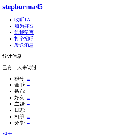
stepburma45
收听TA
加为好友
给我留言
打个招呼
发送消息
统计信息
已有
--
人来访过
积分:
--
金币:
--
钻石:
--
好友:
--
主题:
--
日志:
--
相册:
--
分享:
--
相册