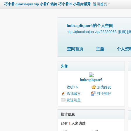
巧小君 qiaoxiaojun.vip 小君广场舞 巧小君99 小君舞蹈秀
返回首页
hubcapliquor5的个人空间
http://qiaoxiaojun.vip/?2289063
[收藏]
[
空间首页
主题
个人资
头像
hubcapliquor5
收听TA
加为好友
给我留言
打个招呼
发送消息
统计信息
已有
1
人来访过