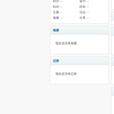
积分:
--
金币:
--
钻石:
--
好友:
--
主题:
--
日志:
--
相册:
--
分享:
--
相册
现在还没有相册
记录
现在还没有记录