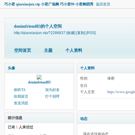
巧小君 qiaoxiaojun.vip 小君广场舞 巧小君99 小君舞蹈秀
返回首页
denimfriend83的个人空间
http://qiaoxiaojun.vip/?2288837
[收藏]
[复制]
[RSS]
空间首页
主题
个人资料
头像
个人资料
性别
保密
denimfriend83
生日
收听TA
加为好友
个人主页
https://www.google
给我留言
打个招呼
发送消息
统计信息
动态
已有
1
人来访过
现在还没有动态