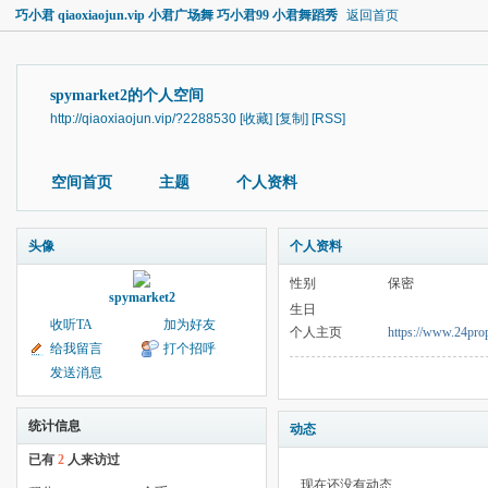
巧小君 qiaoxiaojun.vip 小君广场舞 巧小君99 小君舞蹈秀
返回首页
spymarket2的个人空间
http://qiaoxiaojun.vip/?2288530
[收藏]
[复制]
[RSS]
空间首页
主题
个人资料
头像
个人资料
性别
保密
spymarket2
生日
收听TA
加为好友
个人主页
https://www.24prop
给我留言
打个招呼
发送消息
统计信息
动态
已有
2
人来访过
现在还没有动态