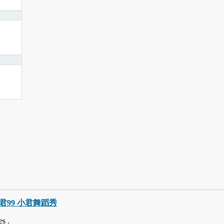
巧小君99 小君舞蹈秀
s .