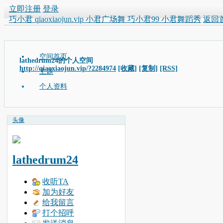
立即注册
登录
巧小君 qiaoxiaojun.vip 小君广场舞 巧小君99 小君舞蹈秀
返回
空间首页
lathedrum24的个人空间
http://qiaoxiaojun.vip/?2284974
[收藏]
[复制]
[RSS]
主题
个人资料
头像
lathedrum24
收听TA
加为好友
给我留言
打个招呼