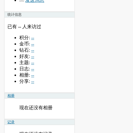
发送消息
统计信息
已有
--
人来访过
积分:
--
金币:
--
钻石:
--
好友:
--
主题:
--
日志:
--
相册:
--
分享:
--
相册
现在还没有相册
记录