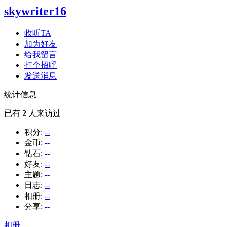
skywriter16
收听TA
加为好友
给我留言
打个招呼
发送消息
统计信息
已有
2
人来访过
积分:
--
金币:
--
钻石:
--
好友:
--
主题:
--
日志:
--
相册:
--
分享:
--
相册