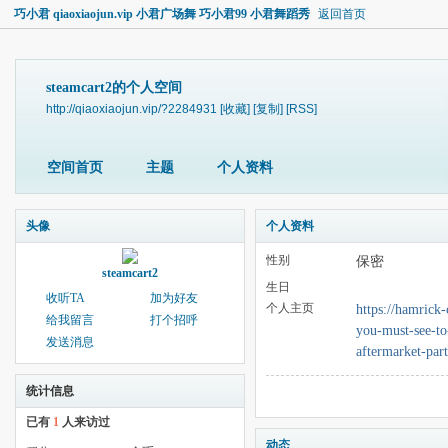
巧小君 qiaoxiaojun.vip 小君广场舞 巧小君99 小君舞蹈秀
返回首页
steamcart2的个人空间
http://qiaoxiaojun.vip/?2284931
[收藏]
[复制]
[RSS]
空间首页
主题
个人资料
头像
个人资料
性别
保密
steamcart2
生日
收听TA
加为好友
个人主页
https://hamrick-
给我留言
打个招呼
you-must-see-t
发送消息
aftermarket-part
统计信息
已有
1
人来访过
动态