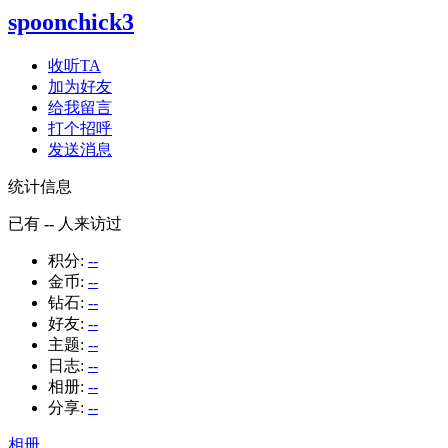
spoonchick3
收听TA
加为好友
给我留言
打个招呼
发送消息
统计信息
已有
--
人来访过
积分:
--
金币:
--
钻石:
--
好友:
--
主题:
--
日志:
--
相册:
--
分享:
--
相册