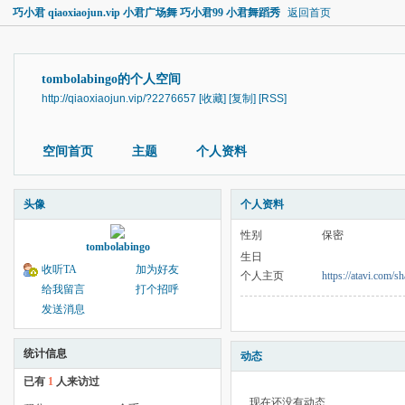
巧小君 qiaoxiaojun.vip 小君广场舞 巧小君99 小君舞蹈秀
返回首页
tombolabingo的个人空间
http://qiaoxiaojun.vip/?2276657
[收藏]
[复制]
[RSS]
空间首页
主题
个人资料
头像
个人资料
性别
保密
tombolabingo
生日
收听TA
加为好友
个人主页
https://atavi.com/
给我留言
打个招呼
发送消息
统计信息
动态
已有
1
人来访过
现在还没有动态