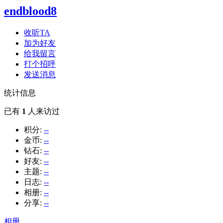
endblood8
收听TA
加为好友
给我留言
打个招呼
发送消息
统计信息
已有
1
人来访过
积分:
--
金币:
--
钻石:
--
好友:
--
主题:
--
日志:
--
相册:
--
分享:
--
相册