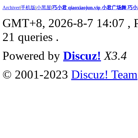
Archiver
|
手机版
|
小黑屋
|
巧小君 qiaoxiaojun.vip 小君广场舞 
GMT+8, 2026-8-7 14:07
, 
21 queries .
Powered by
Discuz!
X3.4
© 2001-2023
Discuz! Team