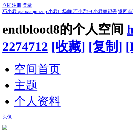
立即注册
登录
巧小君 qiaoxiaojun.vip 小君广场舞 巧小君99 小君舞蹈秀
返回首
endblood8的个人空间
h
2274712
[收藏]
[复制]
[
空间首页
主题
个人资料
头像