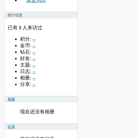
发送消息
统计信息
已有
1
人来访过
积分:
--
金币:
--
钻石:
--
好友:
--
主题:
--
日志:
--
相册:
--
分享:
--
相册
现在还没有相册
记录