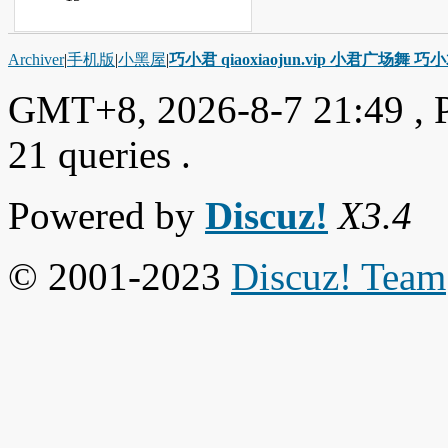
Archiver
|
手机版
|
小黑屋
|
巧小君 qiaoxiaojun.vip 小君广场舞 
GMT+8, 2026-8-7 21:49
, 
21 queries .
Powered by
Discuz!
X3.4
© 2001-2023
Discuz! Team