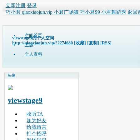
立即注册
登录
巧小君 qiaoxiaojun.vip 小君广场舞 巧小君99 小君舞蹈秀
返回
空间首页
viewstage9的个人空间
http://qiaoxiaojun.vip/?2274680
[收藏]
[复制]
[RSS]
主题
个人资料
头像
viewstage9
收听TA
加为好友
给我留言
打个招呼