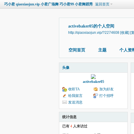
巧小君 qiaoxiaojun.vip 小君广场舞 巧小君99 小君舞蹈秀
返回首页
activebaker05的个人空间
http://qiaoxiaojun.vip/?2274608
[收藏]
[
空间首页
主题
个人资
头像
activebaker05
收听TA
加为好友
给我留言
打个招呼
发送消息
统计信息
已有
4
人来访过