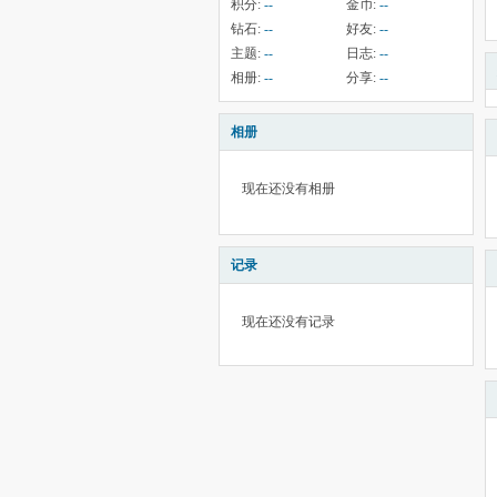
积分:
--
金币:
--
钻石:
--
好友:
--
主题:
--
日志:
--
相册:
--
分享:
--
相册
现在还没有相册
记录
现在还没有记录