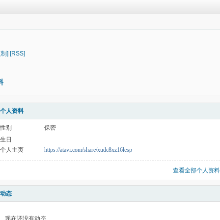
复制]
[RSS]
料
个人资料
性别
保密
生日
个人主页
https://atavi.com/share/xudc8xz16lesp
查看全部个人资料
动态
现在还没有动态