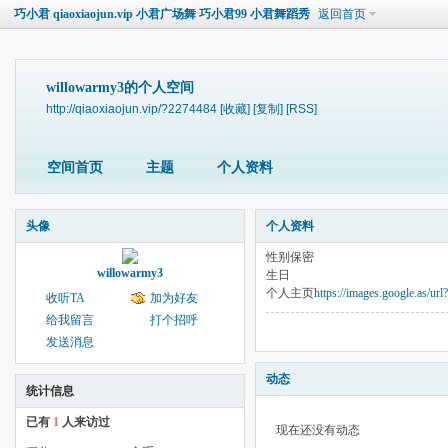
巧小君 qiaoxiaojun.vip 小君广场舞 巧小君99 小君舞蹈秀
返回首页
willowarmy3的个人空间
http://qiaoxiaojun.vip/?2274484
[收藏]
[复制]
[RSS]
空间首页
主题
个人资料
头像
个人资料
性别
保密
willowarmy3
生日
个人主页
https://images.google.as/ur
收听TA
加为好友
给我留言
打个招呼
发送消息
动态
统计信息
已有
1
人来访过
现在还没有动态