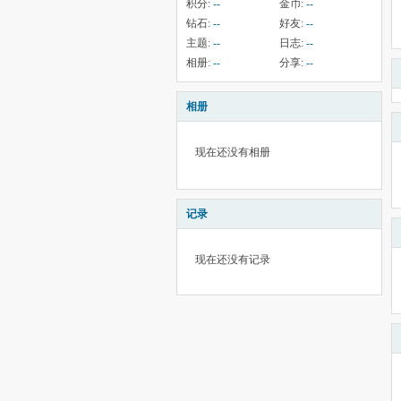
积分:
--
金币:
--
钻石:
--
好友:
--
主题:
--
日志:
--
相册:
--
分享:
--
相册
现在还没有相册
记录
现在还没有记录