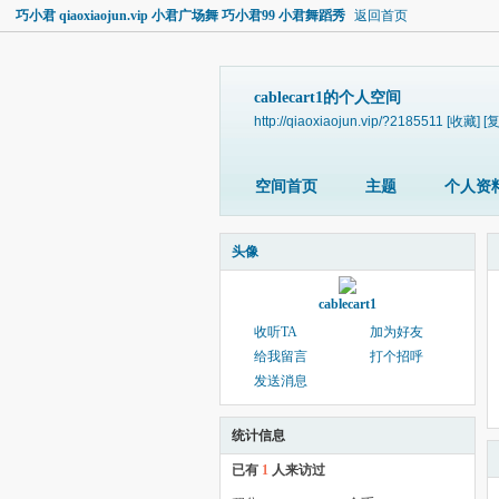
巧小君 qiaoxiaojun.vip 小君广场舞 巧小君99 小君舞蹈秀
返回首页
cablecart1的个人空间
http://qiaoxiaojun.vip/?2185511
[收藏]
[
空间首页
主题
个人资
头像
cablecart1
收听TA
加为好友
给我留言
打个招呼
发送消息
统计信息
已有
1
人来访过