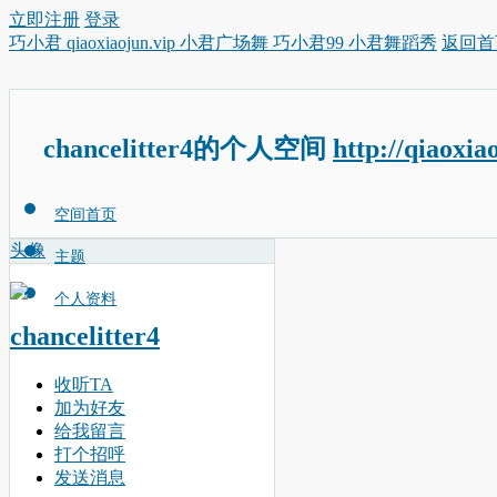
立即注册
登录
巧小君 qiaoxiaojun.vip 小君广场舞 巧小君99 小君舞蹈秀
返回首
chancelitter4的个人空间
http://qiaoxia
空间首页
头像
主题
个人资料
chancelitter4
收听TA
加为好友
给我留言
打个招呼
发送消息