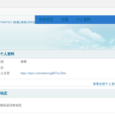
空间首页
主题
个人资料
ip/?2047117
[收藏]
[复制]
[RSS]
个人资料
性别
保密
生日
个人主页
https://atavi.com/share/xqjb87zrx2bm
查看全部个人资
动态
现在还没有动态