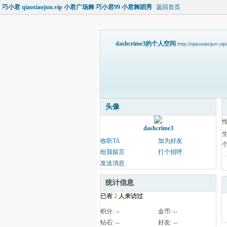
巧小君 qiaoxiaojun.vip 小君广场舞 巧小君99 小君舞蹈秀
返回首页
dashcrime3的个人空间
http://qiaoxiaojun.v
头像
dashcrime3
收听TA
加为好友
给我留言
打个招呼
发送消息
统计信息
已有
2
人来访过
积分:
--
金币:
--
钻石:
--
好友:
--