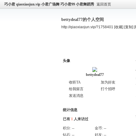
巧小君 qiaoxiaojun.vip 小君广场舞 巧小君99 小君舞蹈秀
返回首页
bettydeal77的个人空间
http://qiaoxiaojun.vip/?1758401
[收藏]
[复制]
空间首页
主题
个人资料
头像
bettydeal77
收听TA
加为好友
给我留言
打个招呼
发送消息
统计信息
已有
1
人来访过
积分:
--
金币:
--
钻石:
--
好友:
--