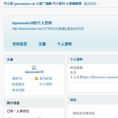
巧小君 qiaoxiaojun.vip 小君广场舞 巧小君99 小君舞蹈秀
返回首页
inputsnake58的个人空间
http://qiaoxiaojun.vip/?1758318
[收藏]
[复制]
[RSS]
空间首页
主题
个人资料
头像
个人资料
性别
保密
inputsnake58
生日
个人主页
https://illinoiszone.com/use
收听TA
加为好友
给我留言
打个招呼
发送消息
动态
统计信息
已有
1
人来访过
现在还没有动态