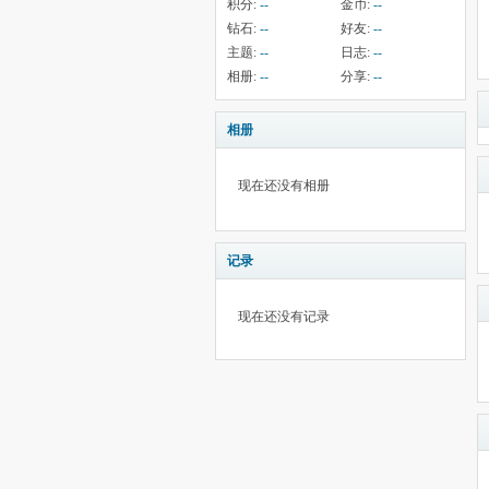
积分:
--
金币:
--
钻石:
--
好友:
--
主题:
--
日志:
--
相册:
--
分享:
--
相册
现在还没有相册
记录
现在还没有记录