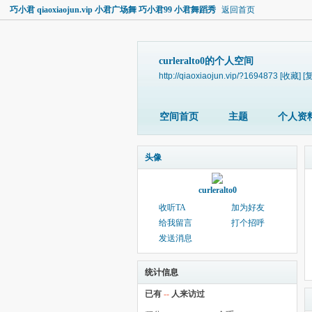
巧小君 qiaoxiaojun.vip 小君广场舞 巧小君99 小君舞蹈秀
返回首页
curleralto0的个人空间
http://qiaoxiaojun.vip/?1694873
[收藏]
[
空间首页
主题
个人资
头像
curleralto0
收听TA
加为好友
给我留言
打个招呼
发送消息
统计信息
已有
--
人来访过