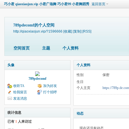
巧小君 qiaoxiaojun.vip 小君广场舞 巧小君99 小君舞蹈秀
返回首页
789pdecomf的个人空间
http://qiaoxiaojun.vip/?1596666
[收藏]
[复制]
[RSS]
空间首页
主题
个人资料
头像
个人资料
性别
保密
789pdecomf
生日
收听TA
加为好友
个人主页
https://789p.de.com
给我留言
打个招呼
发送消息
统计信息
动态
已有
1
人来访过
现在还没有动态