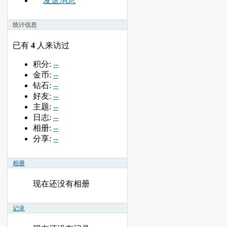
发送消息
统计信息
已有
4
人来访过
积分:
--
金币:
--
钻石:
--
好友:
--
主题:
--
日志:
--
相册:
--
分享:
--
相册
现在还没有相册
记录