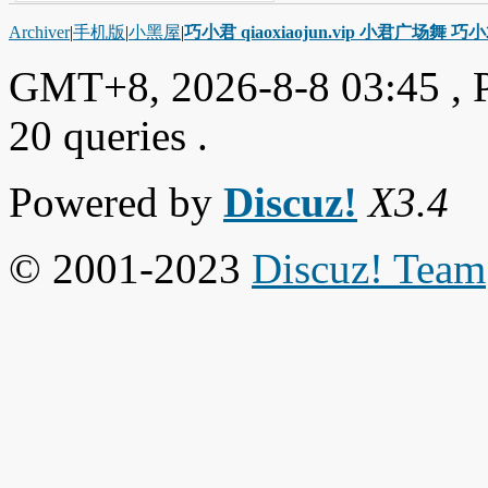
Archiver
|
手机版
|
小黑屋
|
巧小君 qiaoxiaojun.vip 小君广场舞 
GMT+8, 2026-8-8 03:45
, 
20 queries .
Powered by
Discuz!
X3.4
© 2001-2023
Discuz! Team