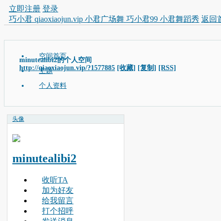
立即注册
登录
巧小君 qiaoxiaojun.vip 小君广场舞 巧小君99 小君舞蹈秀
返回
空间首页
minutealibi2的个人空间
http://qiaoxiaojun.vip/?1577885
[收藏]
[复制]
[RSS]
主题
个人资料
头像
minutealibi2
收听TA
加为好友
给我留言
打个招呼