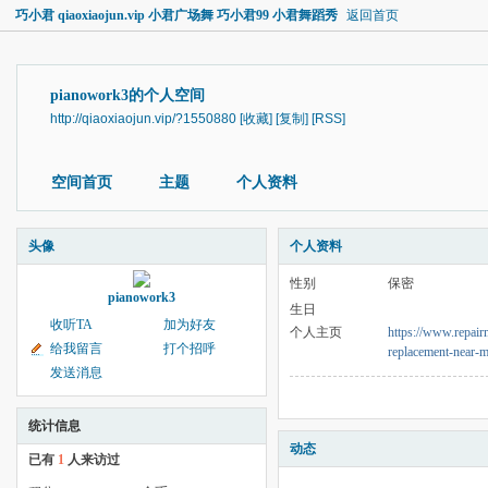
巧小君 qiaoxiaojun.vip 小君广场舞 巧小君99 小君舞蹈秀
返回首页
pianowork3的个人空间
http://qiaoxiaojun.vip/?1550880
[收藏]
[复制]
[RSS]
空间首页
主题
个人资料
头像
个人资料
性别
保密
pianowork3
生日
收听TA
加为好友
个人主页
https://www.repai
给我留言
打个招呼
replacement-near-m
发送消息
统计信息
动态
已有
1
人来访过