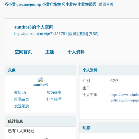
巧小君 qiaoxiaojun.vip 小君广场舞 巧小君99 小君舞蹈秀
返回首页
aunthoe3的个人空间
http://qiaoxiaojun.vip/?1481791
[收藏]
[复制]
[RSS]
空间首页
主题
个人资料
头像
个人资料
性别
保密
aunthoe3
生日
收听TA
加为好友
个人主页
https://www.window
给我留言
打个招呼
guttering-downpipe
发送消息
统计信息
动态
已有
1
人来访过