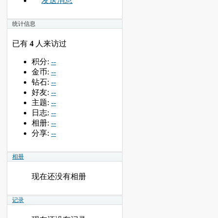
发送消息
统计信息
已有
4
人来访过
积分:
--
金币:
--
钻石:
--
好友:
--
主题:
--
日志:
--
相册:
--
分享:
--
相册
现在还没有相册
记录