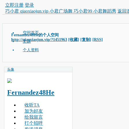
立即注册
登录
巧小君 qiaoxiaojun.vip 小君广场舞 巧小君99 小君舞蹈秀
返回
空间首页
Fernandez48He的个人空间
http://qiaoxiaojun.vip/?1451963
[收藏]
[复制]
[RSS]
主题
个人资料
头像
Fernandez48He
收听TA
加为好友
给我留言
打个招呼