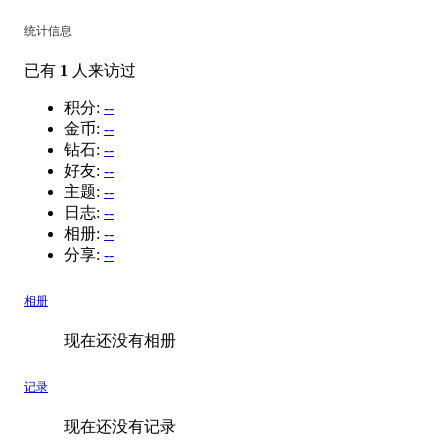
统计信息
已有
1
人来访过
积分:
--
金币:
--
钻石:
--
好友:
--
主题:
--
日志:
--
相册:
--
分享:
--
相册
现在还没有相册
记录
现在还没有记录