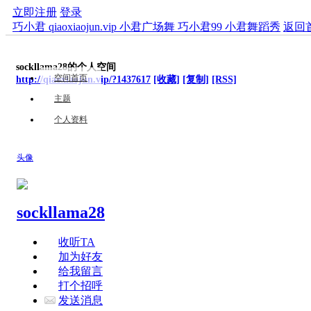
立即注册
登录
巧小君 qiaoxiaojun.vip 小君广场舞 巧小君99 小君舞蹈秀
返回
sockllama28的个人空间
空间首页
http://qiaoxiaojun.vip/?1437617
[收藏]
[复制]
[RSS]
主题
个人资料
头像
sockllama28
收听TA
加为好友
给我留言
打个招呼
发送消息