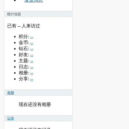
发送消息
统计信息
已有
--
人来访过
积分:
--
金币:
--
钻石:
--
好友:
--
主题:
--
日志:
--
相册:
--
分享:
--
相册
现在还没有相册
记录