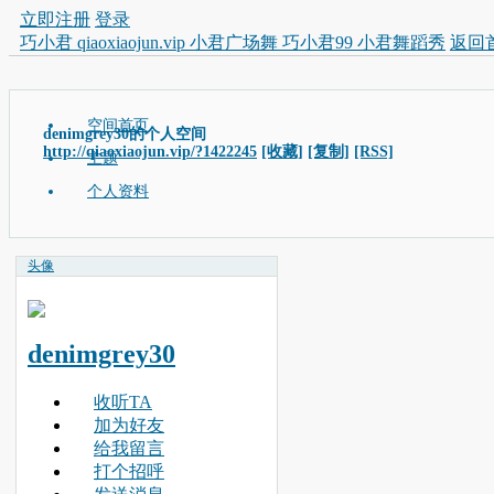
立即注册
登录
巧小君 qiaoxiaojun.vip 小君广场舞 巧小君99 小君舞蹈秀
返回
空间首页
denimgrey30的个人空间
http://qiaoxiaojun.vip/?1422245
[收藏]
[复制]
[RSS]
主题
个人资料
头像
denimgrey30
收听TA
加为好友
给我留言
打个招呼