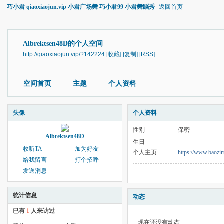
巧小君 qiaoxiaojun.vip 小君广场舞 巧小君99 小君舞蹈秀
返回首页
Albrektsen48D的个人空间
http://qiaoxiaojun.vip/?142224
[收藏]
[复制]
[RSS]
空间首页
主题
个人资料
头像
个人资料
性别
保密
Albrektsen48D
生日
收听TA
加为好友
个人主页
https://www.baozi
给我留言
打个招呼
发送消息
统计信息
动态
已有
1
人来访过
现在还没有动态