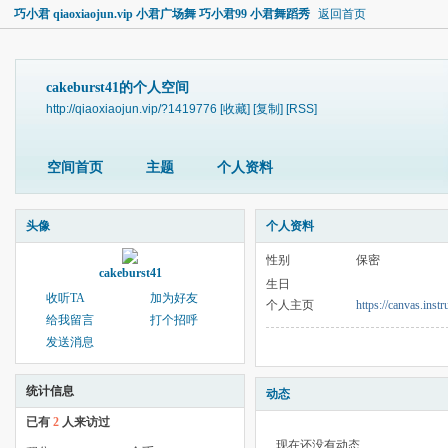
巧小君 qiaoxiaojun.vip 小君广场舞 巧小君99 小君舞蹈秀
返回首页
cakeburst41的个人空间
http://qiaoxiaojun.vip/?1419776
[收藏]
[复制]
[RSS]
空间首页
主题
个人资料
头像
个人资料
性别
保密
cakeburst41
生日
收听TA
加为好友
个人主页
https://canvas.inst
给我留言
打个招呼
发送消息
统计信息
动态
已有
2
人来访过
现在还没有动态