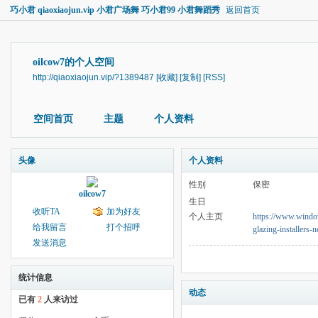
巧小君 qiaoxiaojun.vip 小君广场舞 巧小君99 小君舞蹈秀
返回首页
oilcow7的个人空间
http://qiaoxiaojun.vip/?1389487
[收藏]
[复制]
[RSS]
空间首页
主题
个人资料
头像
个人资料
性别
保密
oilcow7
生日
收听TA
加为好友
个人主页
https://www.window
给我留言
打个招呼
glazing-installers-
发送消息
统计信息
动态
已有
2
人来访过