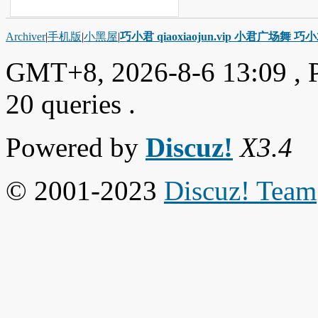
Archiver
|
手机版
|
小黑屋
|
巧小君 qiaoxiaojun.vip 小君广场舞 
GMT+8, 2026-8-6 13:09
, 
20 queries .
Powered by
Discuz!
X3.4
© 2001-2023
Discuz! Team