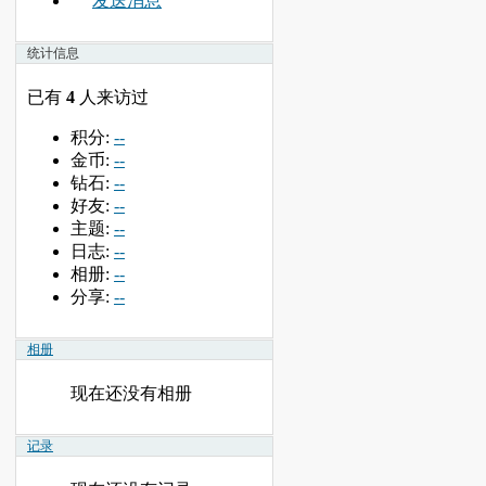
发送消息
统计信息
已有
4
人来访过
积分:
--
金币:
--
钻石:
--
好友:
--
主题:
--
日志:
--
相册:
--
分享:
--
相册
现在还没有相册
记录