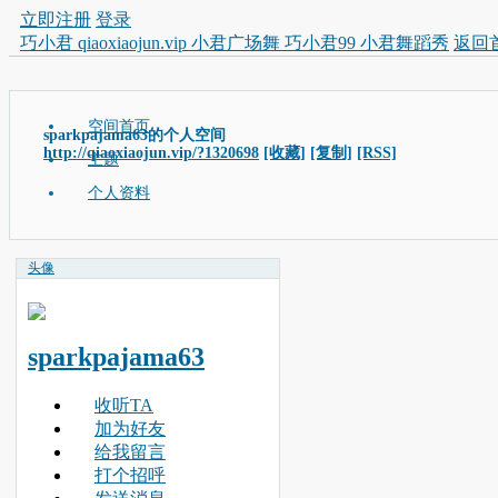
立即注册
登录
巧小君 qiaoxiaojun.vip 小君广场舞 巧小君99 小君舞蹈秀
返回
空间首页
sparkpajama63的个人空间
http://qiaoxiaojun.vip/?1320698
[收藏]
[复制]
[RSS]
主题
个人资料
头像
sparkpajama63
收听TA
加为好友
给我留言
打个招呼