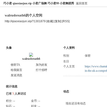
巧小君 qiaoxiaojun.vip 小君广场舞 巧小君99 小君舞蹈秀
返回首页
walrusbreath6的个人空间
http://qiaoxiaojun.vip/?1301879
[收藏]
[复制]
[RSS]
空间首页
主题
个人资料
头像
个人资料
性别
保密
walrusbreath6
生日
收听TA
加为好友
个人主页
https://www.chanta
给我留言
打个招呼
in-the-uk-a-compre
发送消息
统计信息
动态
已有
5
人来访过
积分:
--
金币:
--
现在还没有动态
钻石:
--
好友:
--