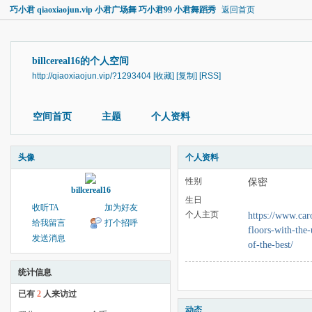
巧小君 qiaoxiaojun.vip 小君广场舞 巧小君99 小君舞蹈秀
返回首页
billcereal16的个人空间
http://qiaoxiaojun.vip/?1293404
[收藏]
[复制]
[RSS]
空间首页
主题
个人资料
头像
个人资料
性别
保密
billcereal16
生日
收听TA
加为好友
个人主页
https://www.car
给我留言
打个招呼
floors-with-the
发送消息
of-the-best/
统计信息
已有
2
人来访过
动态