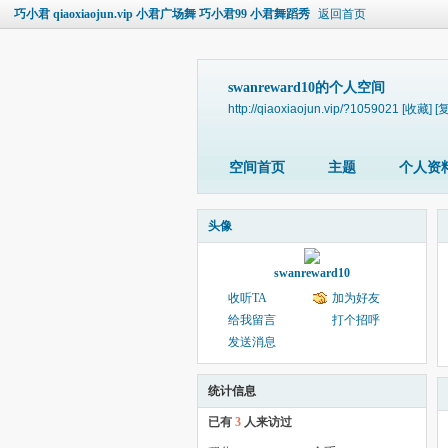
巧小君 qiaoxiaojun.vip 小君广场舞 巧小君99 小君舞蹈秀
返回首页
swanreward10的个人空间
http://qiaoxiaojun.vip/?1059021
[收藏]
[
空间首页
主题
个人资
头像
swanreward10
收听TA
加为好友
给我留言
打个招呼
发送消息
统计信息
已有
3
人来访过