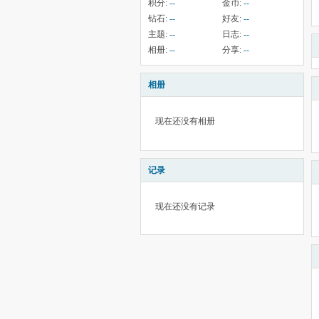
积分:
--
金币:
--
钻石:
--
好友:
--
主题:
--
日志:
--
相册:
--
分享:
--
相册
现在还没有相册
记录
现在还没有记录